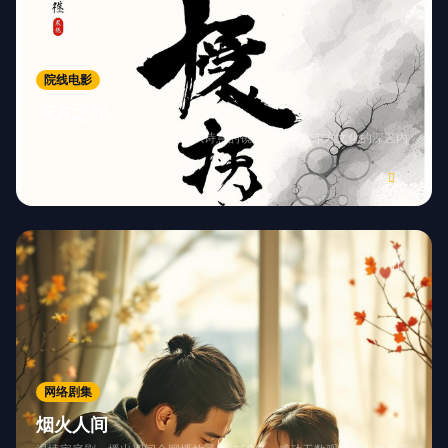
院线电影
东方之光
入围戛纳电影节的艺术佳作，以诗意的镜头语言探索东方文化的深邃内
涵。
2026
剧情 / 艺术
9.0
网络剧集
烟火人间