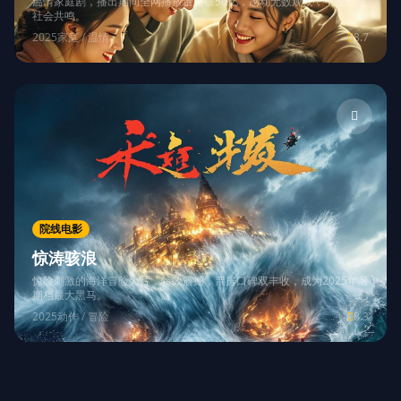
温情家庭剧，播出期间全网播放量突破50亿，感动无数观众，引发广泛
社会共鸣。
2025
家庭 / 温情
8.7
院线电影
惊涛骇浪
惊险刺激的海洋冒险大片，特效震撼，票房口碑双丰收，成为2025年暑
期档最大黑马。
2025
动作 / 冒险
8.3