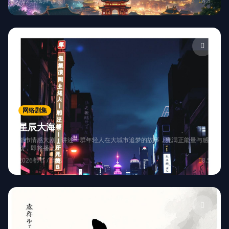
2025
奇幻 / 古装
8.8
网络剧集
星辰大海
都市情感大剧，讲述一群年轻人在大城市追梦的故事，充满正能量与感
动，即将播出。
2026
都市 / 情感
8.5