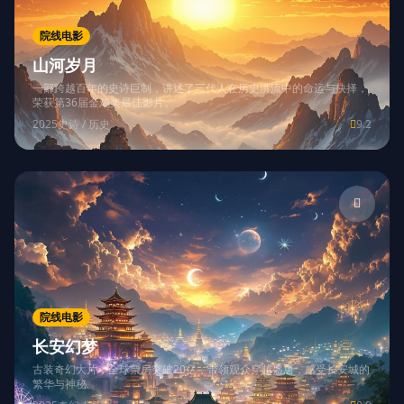
院线电影
山河岁月
一部跨越百年的史诗巨制，讲述了三代人在历史洪流中的命运与抉择，
荣获第36届金鸡奖最佳影片。
2025
史诗 / 历史
9.2
院线电影
长安幻梦
古装奇幻大片，全球票房突破20亿，带领观众穿越盛唐，感受长安城的
繁华与神秘。