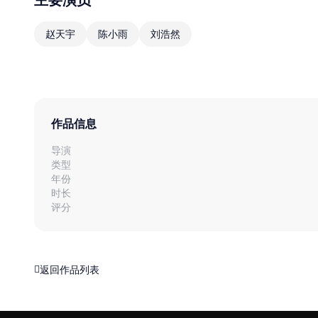
赵天宇
陈小雨
刘浩然
作品信息
导演
类型
年份
时长
评分
返回作品列表