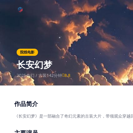
跳过导航
公司简介
作品展示
院线电影
签约演员
长安幻梦
签约导演
2025
奇幻 / 古装
142分钟
8.8
合作伙伴
影迷互动
作品简介
《长安幻梦》是一部融合了奇幻元素的古装大片，带领观众穿越
主要演员