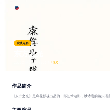
跳过导航
公司简介
作品展示
院线电影
签约演员
东方之光
签约导演
2026
剧情 / 艺术
126分钟
9.0
合作伙伴
影迷互动
作品简介
《东方之光》是麻花影视出品的一部艺术电影，以诗意的镜头语
主要演员