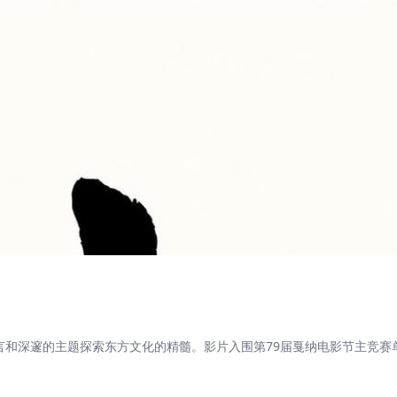
言和深邃的主题探索东方文化的精髓。影片入围第79届戛纳电影节主竞赛