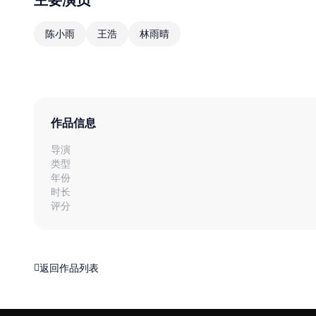
陈小雨
王浩
林雨晴
作品信息
导演
类型
年份
时长
评分
返回作品列表